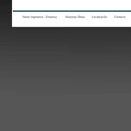
·Yanes Ingenieros - Empresa
·Nuestras Obras
·Localización
·Contacto